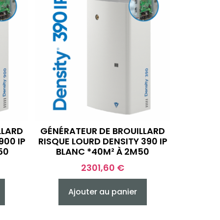
LLARD
GÉNÉRATEUR DE BROUILLARD
900 IP
RISQUE LOURD DENSITY 390 IP
50
BLANC *40M² À 2M50
2301,60
€
Ajouter au panier