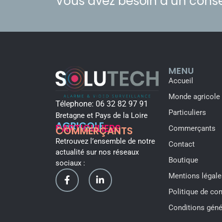
Vous avez besoin d’un conse
MENU
Accueil
Monde agricole
Télephone:
06 32 82 97 91
Particuliers
Bretagne et Pays de la Loire
AGRICOLE
PARTICULIERS
COMMERÇANTS
Commerçants
Retrouvez l’ensemble de notre
Contact
actualité sur nos réseaux
Boutique
sociaux :
Mentions légale
Politique de con
Conditions géné