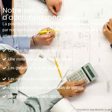
Notre service
d'accompagnement
La pose de nos solutions et la mise en service sont assurées
par nos techniciens. Pour pouvoir répondre au mieux à vos
attentes nous garantissons :
Un délai de réponse rapide
Une visite qualité pour chaque projet
Les garanties pour les produits
Les certifications produits et pose
Une pose assurée par un artisan de qualité
Une solution adaptée à chacun