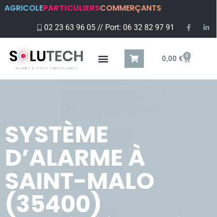
AGRICOLE
PARTICULIERS
COMMERÇANTS
02 23 63 96 05 // Port: 06 32 82 97 91
0
0,00
€
SYSTÈME
D’ALARME À
SAINT-MALO
(35400)