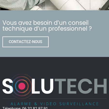
Vous avez besoin d’un conseil
technique d’un professionnel ?
CONTACTEZ-NOUS
Télephone:
06 32 82 97 91