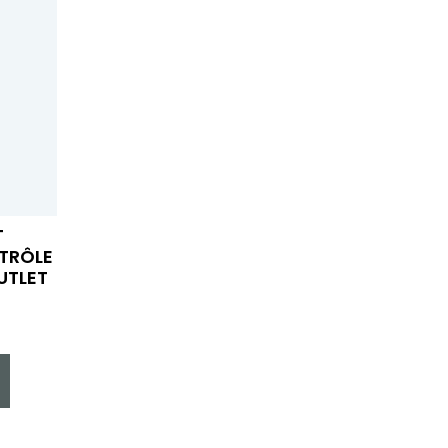
T
TRÔLE
UTLET