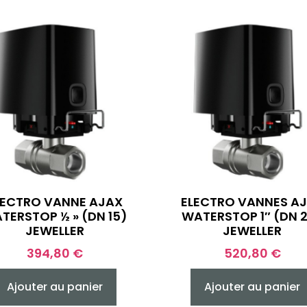
LECTRO VANNE AJAX
ELECTRO VANNES A
TERSTOP ½ » (DN 15)
WATERSTOP 1″ (DN 
JEWELLER
JEWELLER
394,80
€
520,80
€
Ajouter au panier
Ajouter au panier