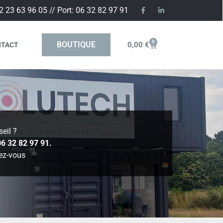
2 23 63 96 05 // Port: 06 32 82 97 91
0
BOUTIQUE
0,00
€
NTACT
eil ?
06 32 82 97 91.
ez-vous