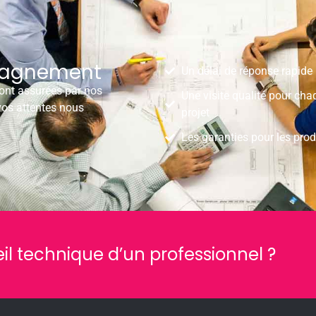
pagnement
Un délai de réponse rapide
sont assurées par nos
Une visite qualité pour cha
vos attentes nous
projet
Les garanties pour les prod
il technique d’un professionnel ?