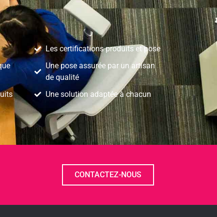
Les certifications produits et pose
que
Une pose assurée par un artisan
de qualité
uits
Une solution adaptée à chacun
CONTACTEZ-NOUS