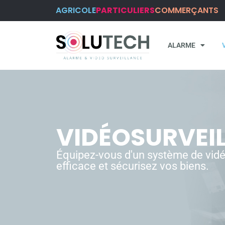
AGRICOLE
PARTICULIERS
COMMERÇANTS
ALARME
VIDÉOSURVEI
Équipez-vous d'un système de vidé
efficace et sécurisez vos biens.