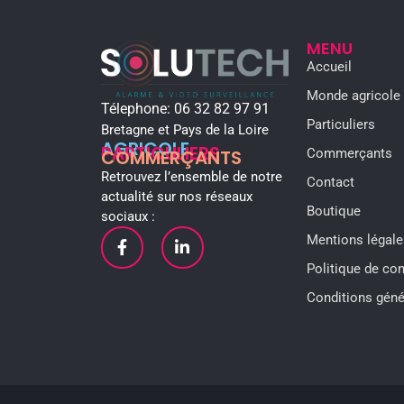
MENU
Accueil
Monde agricole
Télephone:
06 32 82 97 91
Particuliers
Bretagne et Pays de la Loire
AGRICOLE
PARTICULIERS
COMMERÇANTS
Commerçants
Retrouvez l’ensemble de notre
Contact
actualité sur nos réseaux
Boutique
sociaux :
Mentions légale
Politique de con
Conditions géné