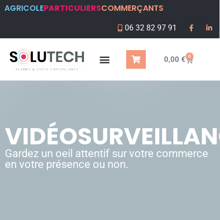
AGRICOLE
PARTICULIERS
COMMERÇANTS
06 32 82 97 91
0
0,00
€
VIDÉOSURVEILLA
Gardez un oeil attentif sur votre commerce
en votre présence ou non.