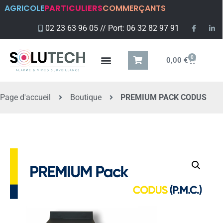
AGRICOLE
PARTICULIERS
COMMERÇANTS
02 23 63 96 05 // Port: 06 32 82 97 91
0
0,00
€
Page d'accueil
Boutique
PREMIUM PACK CODUS