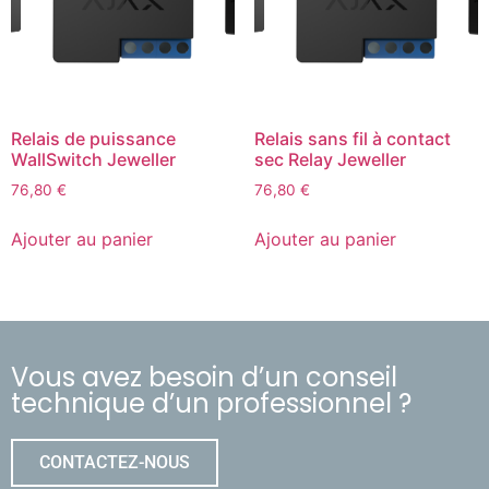
Relais de puissance
Relais sans fil à contact
WallSwitch Jeweller
sec Relay Jeweller
76,80
€
76,80
€
Ajouter au panier
Ajouter au panier
Vous avez besoin d’un conseil
technique d’un professionnel ?
CONTACTEZ-NOUS